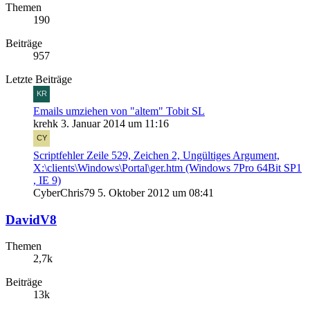
Themen
190
Beiträge
957
Letzte Beiträge
Emails umziehen von "altem" Tobit SL
krehk
3. Januar 2014 um 11:16
Scriptfehler Zeile 529, Zeichen 2, Ungültiges Argument,
X:\clients\Windows\Portal\ger.htm (Windows 7Pro 64Bit SP1
, IE 9)
CyberChris79
5. Oktober 2012 um 08:41
DavidV8
Themen
2,7k
Beiträge
13k