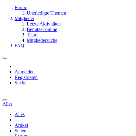
Forum
Unerledigte Themen
Mitglieder
Letzte Aktivitäten
Benutzer online
Team
Mitgliedersuche
FAQ
Anmelden
Registrieren
Suche
Alles
Alles
Artikel
Seiten