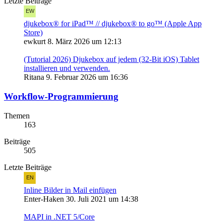
Letzte Beiträge
djukebox® for iPad™ // djukebox® to go™ (Apple App
Store)
ewkurt
8. März 2026 um 12:13
(Tutorial 2026) Djukebox auf jedem (32-Bit iOS) Tablet
installieren und verwenden.
Ritana
9. Februar 2026 um 16:36
Workflow-Programmierung
Themen
163
Beiträge
505
Letzte Beiträge
Inline Bilder in Mail einfügen
Enter-Haken
30. Juli 2021 um 14:38
MAPI in .NET 5/Core