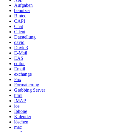
Aufgaben
benutzer
Bintec
CAPI
Chat
Client
Darstellung
david
David3
E-Mail
EAS
editor
Email
exchange
Fax
Formatierung
Grabbing Server
html
IMAP
ios
Iphone
Kalender
löschen
mac