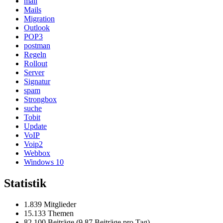
mail
Mails
Migration
Outlook
POP3
postman
Regeln
Rollout
Server
Signatur
spam
Strongbox
suche
Tobit
Update
VoIP
Voip2
Webbox
Windows 10
Statistik
1.839 Mitglieder
15.133 Themen
82.100 Beiträge (9,87 Beiträge pro Tag)