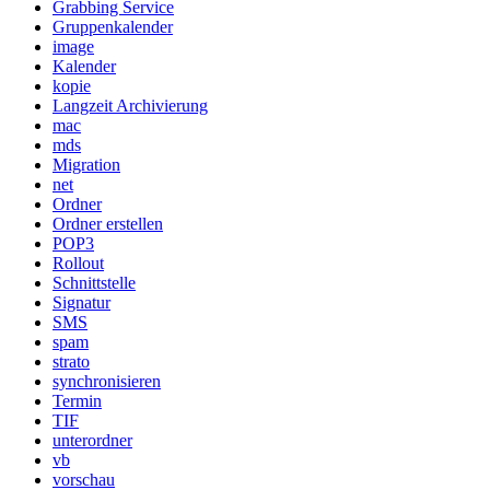
Grabbing Service
Gruppenkalender
image
Kalender
kopie
Langzeit Archivierung
mac
mds
Migration
net
Ordner
Ordner erstellen
POP3
Rollout
Schnittstelle
Signatur
SMS
spam
strato
synchronisieren
Termin
TIF
unterordner
vb
vorschau