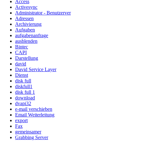
Access
Activesync
Administrator - Benutzerver
Adressen
Archivierung
Aufgaben
aufgabenanfrage
ausblenden
Bintec
CAPI
Darstellung
david
David Service Layer
Dienst
disk full
diskfull1
disk full 1
download
dvapi32
e-mail verschieben
Email Weiterleitung
export
Fax
gemeinsamer
Grabbing Server