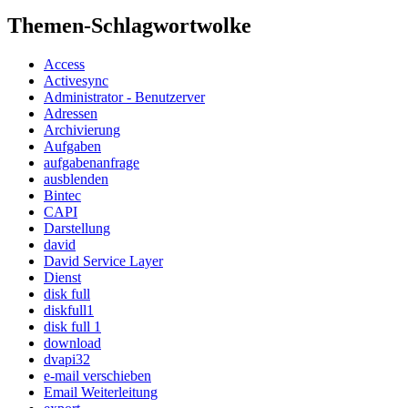
Themen-Schlagwortwolke
Access
Activesync
Administrator - Benutzerver
Adressen
Archivierung
Aufgaben
aufgabenanfrage
ausblenden
Bintec
CAPI
Darstellung
david
David Service Layer
Dienst
disk full
diskfull1
disk full 1
download
dvapi32
e-mail verschieben
Email Weiterleitung