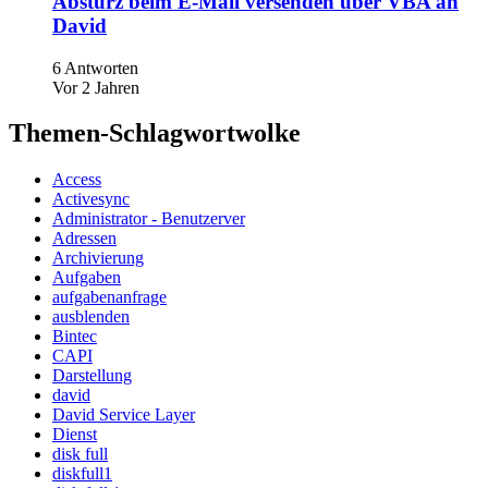
Absturz beim E-Mail versenden über VBA an
David
6 Antworten
Vor 2 Jahren
Themen-Schlagwortwolke
Access
Activesync
Administrator - Benutzerver
Adressen
Archivierung
Aufgaben
aufgabenanfrage
ausblenden
Bintec
CAPI
Darstellung
david
David Service Layer
Dienst
disk full
diskfull1