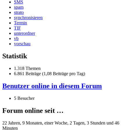
SMS
spam
strato
synchronisieren
Termin
TIF
unterordner
vb
vorschau
Statistik
1.318 Themen
6.861 Beiträge (1,08 Beiträge pro Tag)
Benutzer online in diesem Forum
5 Besucher
Forum online seit …
22 Jahren, 9 Monaten, einer Woche, 2 Tagen, 3 Stunden und 46
Minuten