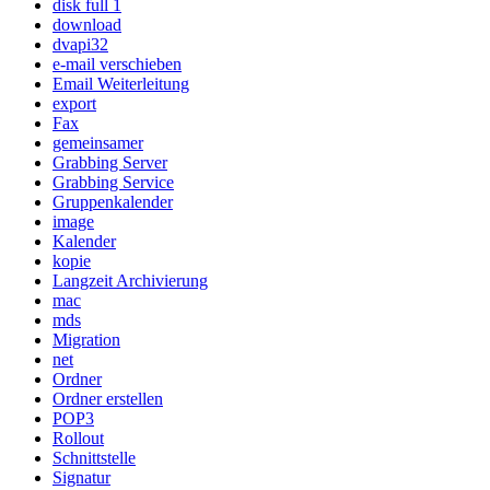
disk full 1
download
dvapi32
e-mail verschieben
Email Weiterleitung
export
Fax
gemeinsamer
Grabbing Server
Grabbing Service
Gruppenkalender
image
Kalender
kopie
Langzeit Archivierung
mac
mds
Migration
net
Ordner
Ordner erstellen
POP3
Rollout
Schnittstelle
Signatur