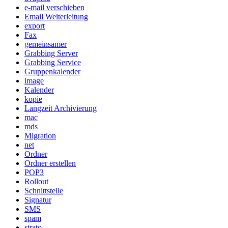
e-mail verschieben
Email Weiterleitung
export
Fax
gemeinsamer
Grabbing Server
Grabbing Service
Gruppenkalender
image
Kalender
kopie
Langzeit Archivierung
mac
mds
Migration
net
Ordner
Ordner erstellen
POP3
Rollout
Schnittstelle
Signatur
SMS
spam
strato