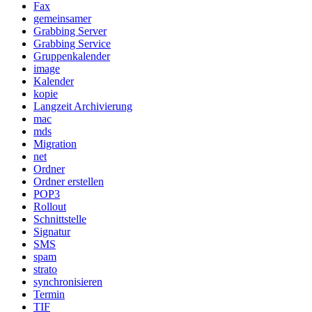
Fax
gemeinsamer
Grabbing Server
Grabbing Service
Gruppenkalender
image
Kalender
kopie
Langzeit Archivierung
mac
mds
Migration
net
Ordner
Ordner erstellen
POP3
Rollout
Schnittstelle
Signatur
SMS
spam
strato
synchronisieren
Termin
TIF