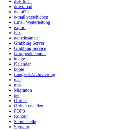
disk full 1
download
dvapi32
e-mail verschieben
Email Weiterleitung
export
Fax
gemeinsamer
Grabbing Server
Grabbing Service
Gruppenkalender
image
Kalender
kopie
Langzeit Archivierung
mac
mds
Migration
net
Ordner
Ordner erstellen
POP3
Rollout
Schnittstelle
Signatur