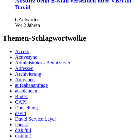
Absturz beim E-Mail versenden über VBA an
David
6 Antworten
Vor 2 Jahren
Themen-Schlagwortwolke
Access
Activesync
Administrator - Benutzerver
Adressen
Archivierung
Aufgaben
aufgabenanfrage
ausblenden
Bintec
CAPI
Darstellung
david
David Service Layer
Dienst
disk full
diskfull1