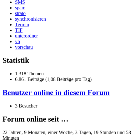
SMS
spam
strato
synchronisieren
Termin
TIF
unterordner
vb
vorschau
Statistik
1.318 Themen
6.861 Beiträge (1,08 Beiträge pro Tag)
Benutzer online in diesem Forum
3 Besucher
Forum online seit …
22 Jahren, 9 Monaten, einer Woche, 3 Tagen, 19 Stunden und 58
Minuten