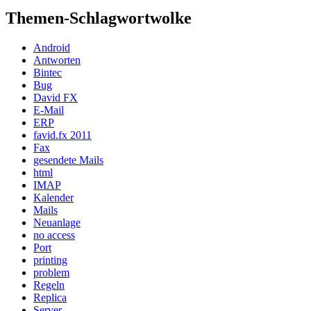
Themen-Schlagwortwolke
Android
Antworten
Bintec
Bug
David FX
E-Mail
ERP
favid.fx 2011
Fax
gesendete Mails
html
IMAP
Kalender
Mails
Neuanlage
no access
Port
printing
problem
Regeln
Replica
Server