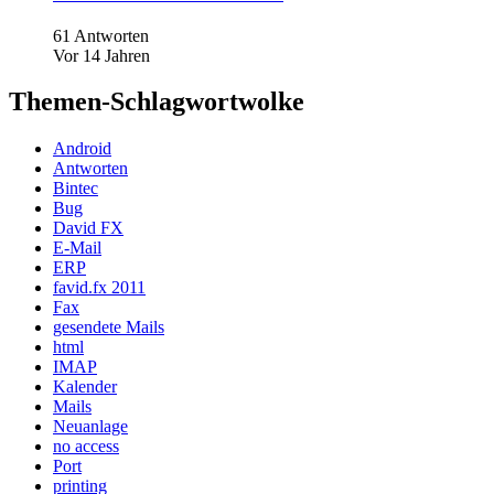
61 Antworten
Vor 14 Jahren
Themen-Schlagwortwolke
Android
Antworten
Bintec
Bug
David FX
E-Mail
ERP
favid.fx 2011
Fax
gesendete Mails
html
IMAP
Kalender
Mails
Neuanlage
no access
Port
printing