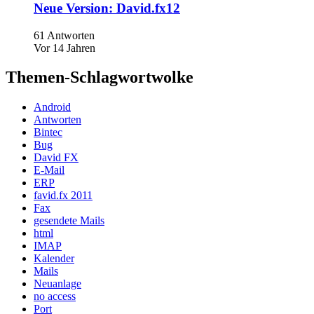
Neue Version: David.fx12
61 Antworten
Vor 14 Jahren
Themen-Schlagwortwolke
Android
Antworten
Bintec
Bug
David FX
E-Mail
ERP
favid.fx 2011
Fax
gesendete Mails
html
IMAP
Kalender
Mails
Neuanlage
no access
Port