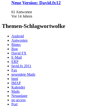
Neue Version: David.fx12
61 Antworten
Vor 14 Jahren
Themen-Schlagwortwolke
Android
Antworten
Bintec
Bug
David FX
E-Mail
ERP
favid.fx 2011
Fax
gesendete Mails
html
IMAP
Kalender
Mails
Neuanlage
no access
Port