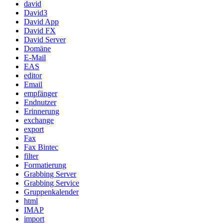
david
David3
David App
David FX
David Server
Domäne
E-Mail
EAS
editor
Email
empfänger
Endnutzer
Erinnerung
exchange
export
Fax
Fax Bintec
filter
Formatierung
Grabbing Server
Grabbing Service
Gruppenkalender
html
IMAP
import