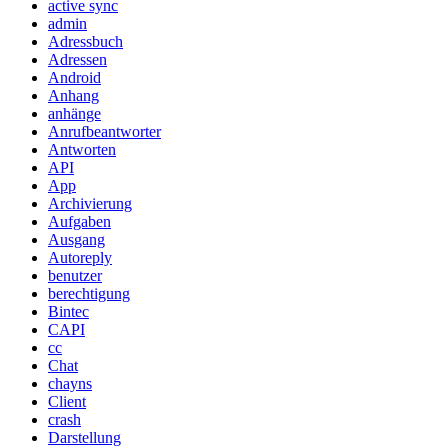
active sync
admin
Adressbuch
Adressen
Android
Anhang
anhänge
Anrufbeantworter
Antworten
API
App
Archivierung
Aufgaben
Ausgang
Autoreply
benutzer
berechtigung
Bintec
CAPI
cc
Chat
chayns
Client
crash
Darstellung