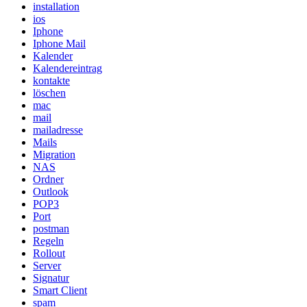
installation
ios
Iphone
Iphone Mail
Kalender
Kalendereintrag
kontakte
löschen
mac
mail
mailadresse
Mails
Migration
NAS
Ordner
Outlook
POP3
Port
postman
Regeln
Rollout
Server
Signatur
Smart Client
spam