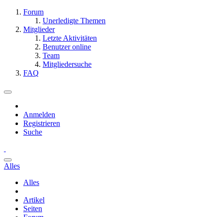
Forum
Unerledigte Themen
Mitglieder
Letzte Aktivitäten
Benutzer online
Team
Mitgliedersuche
FAQ
Anmelden
Registrieren
Suche
Alles
Alles
Artikel
Seiten