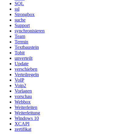
SQL
ssl
Strongbox
suche
Support
synchronisieren
Team
Termin
Textbaustein
Tobit
unverteilt
Update
verschieben
Verteilregeln
VoIP
Voip2
Vorlagen
vorschau
Webbox
Weiterleiten
Weiterleitung
Windows 10
XCAPI
zertifikat