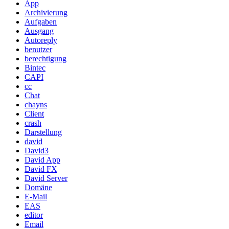
App
Archivierung
Aufgaben
Ausgang
Autoreply
benutzer
berechtigung
Bintec
CAPI
cc
Chat
chayns
Client
crash
Darstellung
david
David3
David App
David FX
David Server
Domäne
E-Mail
EAS
editor
Email