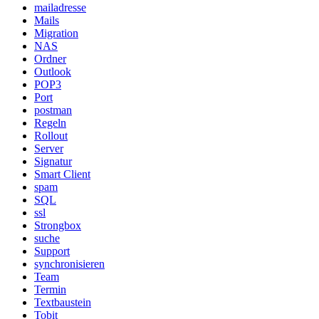
mailadresse
Mails
Migration
NAS
Ordner
Outlook
POP3
Port
postman
Regeln
Rollout
Server
Signatur
Smart Client
spam
SQL
ssl
Strongbox
suche
Support
synchronisieren
Team
Termin
Textbaustein
Tobit