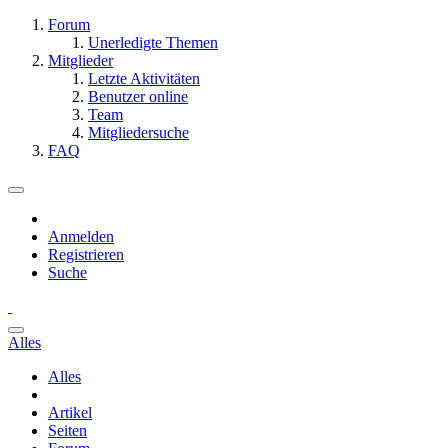
Forum
Unerledigte Themen
Mitglieder
Letzte Aktivitäten
Benutzer online
Team
Mitgliedersuche
FAQ
Anmelden
Registrieren
Suche
Alles
Alles
Artikel
Seiten