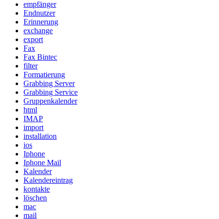
empfänger
Endnutzer
Erinnerung
exchange
export
Fax
Fax Bintec
filter
Formatierung
Grabbing Server
Grabbing Service
Gruppenkalender
html
IMAP
import
installation
ios
Iphone
Iphone Mail
Kalender
Kalendereintrag
kontakte
löschen
mac
mail