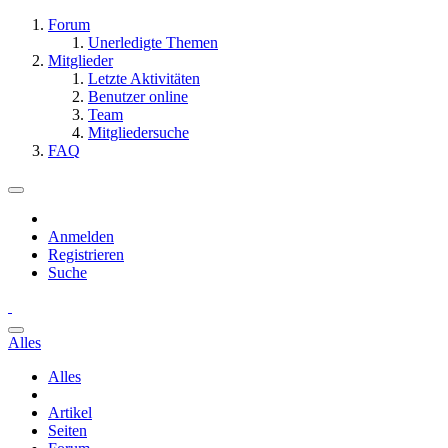
Forum
Unerledigte Themen
Mitglieder
Letzte Aktivitäten
Benutzer online
Team
Mitgliedersuche
FAQ
Anmelden
Registrieren
Suche
Alles
Alles
Artikel
Seiten