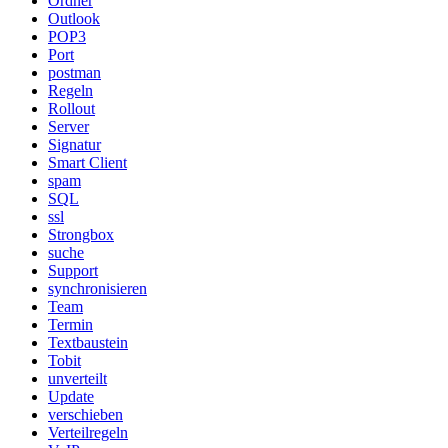
Ordner
Outlook
POP3
Port
postman
Regeln
Rollout
Server
Signatur
Smart Client
spam
SQL
ssl
Strongbox
suche
Support
synchronisieren
Team
Termin
Textbaustein
Tobit
unverteilt
Update
verschieben
Verteilregeln