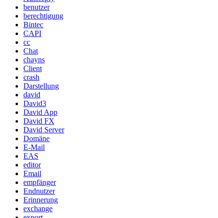
benutzer
berechtigung
Bintec
CAPI
cc
Chat
chayns
Client
crash
Darstellung
david
David3
David App
David FX
David Server
Domäne
E-Mail
EAS
editor
Email
empfänger
Endnutzer
Erinnerung
exchange
export