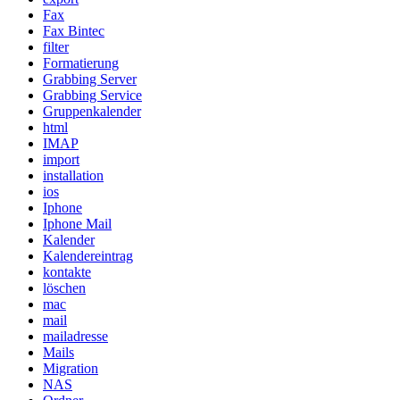
Fax
Fax Bintec
filter
Formatierung
Grabbing Server
Grabbing Service
Gruppenkalender
html
IMAP
import
installation
ios
Iphone
Iphone Mail
Kalender
Kalendereintrag
kontakte
löschen
mac
mail
mailadresse
Mails
Migration
NAS