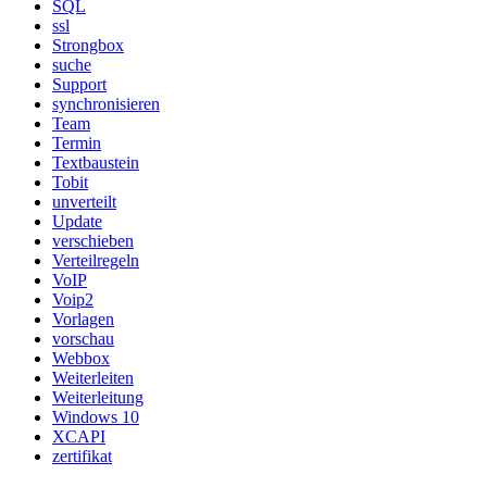
SQL
ssl
Strongbox
suche
Support
synchronisieren
Team
Termin
Textbaustein
Tobit
unverteilt
Update
verschieben
Verteilregeln
VoIP
Voip2
Vorlagen
vorschau
Webbox
Weiterleiten
Weiterleitung
Windows 10
XCAPI
zertifikat