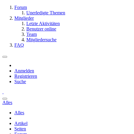
Forum
Unerledigte Themen
Mitglieder
Letzte Aktivitäten
Benutzer online
Team
Mitgliedersuche
FAQ
Anmelden
Registrieren
Suche
Alles
Alles
Artikel
Seiten