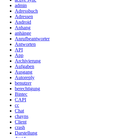
admin
Adressbuch
Adressen
Android
Anhang
anhänge
Anrufbeantworter
Antworten
API
App
Archivierung
Aufgaben
Ausgang
Autoreply
benutzer
berechtigung
Bintec
CAPI
cc
Chat
chayns
Client
crash
Darstellung