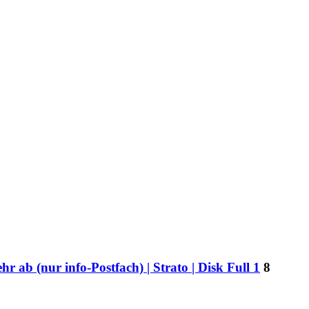
r ab (nur info-Postfach) | Strato | Disk Full 1
8