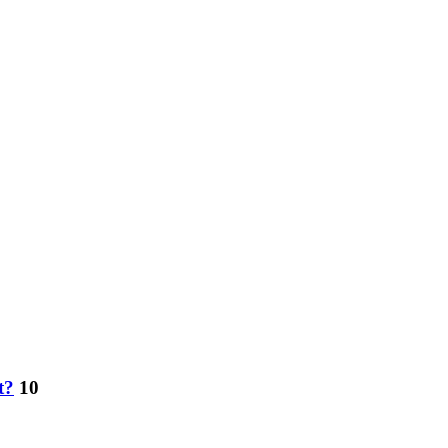
t?
10