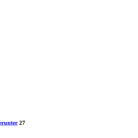
erunter
27