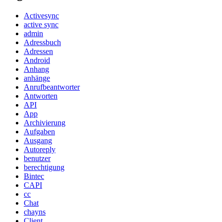
Activesync
active sync
admin
Adressbuch
Adressen
Android
Anhang
anhänge
Anrufbeantworter
Antworten
API
App
Archivierung
Aufgaben
Ausgang
Autoreply
benutzer
berechtigung
Bintec
CAPI
cc
Chat
chayns
Client