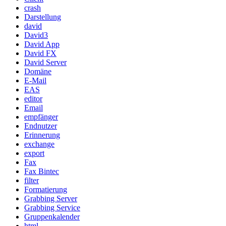
crash
Darstellung
david
David3
David App
David FX
David Server
Domäne
E-Mail
EAS
editor
Email
empfänger
Endnutzer
Erinnerung
exchange
export
Fax
Fax Bintec
filter
Formatierung
Grabbing Server
Grabbing Service
Gruppenkalender
html