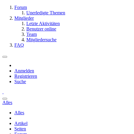
Forum
Unerledigte Themen
Mitglieder
Letzte Aktivitäten
Benutzer online
Team
Mitgliedersuche
FAQ
Anmelden
Registrieren
Suche
Alles
Alles
Artikel
Seiten