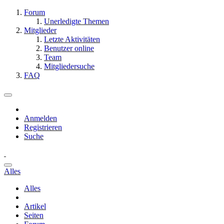
Forum
Unerledigte Themen
Mitglieder
Letzte Aktivitäten
Benutzer online
Team
Mitgliedersuche
FAQ
Anmelden
Registrieren
Suche
Alles
Alles
Artikel
Seiten