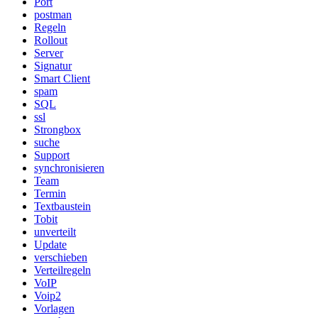
Port
postman
Regeln
Rollout
Server
Signatur
Smart Client
spam
SQL
ssl
Strongbox
suche
Support
synchronisieren
Team
Termin
Textbaustein
Tobit
unverteilt
Update
verschieben
Verteilregeln
VoIP
Voip2
Vorlagen