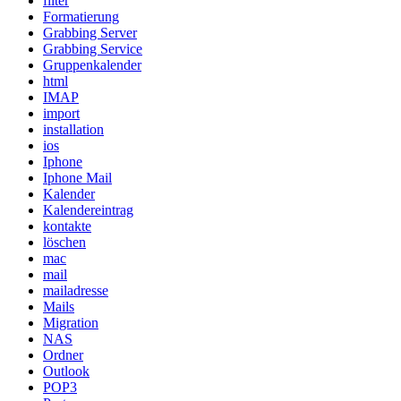
filter
Formatierung
Grabbing Server
Grabbing Service
Gruppenkalender
html
IMAP
import
installation
ios
Iphone
Iphone Mail
Kalender
Kalendereintrag
kontakte
löschen
mac
mail
mailadresse
Mails
Migration
NAS
Ordner
Outlook
POP3