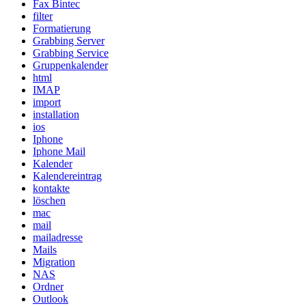
Fax Bintec
filter
Formatierung
Grabbing Server
Grabbing Service
Gruppenkalender
html
IMAP
import
installation
ios
Iphone
Iphone Mail
Kalender
Kalendereintrag
kontakte
löschen
mac
mail
mailadresse
Mails
Migration
NAS
Ordner
Outlook