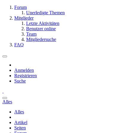
Forum
Unerledigte Themen
Mitglieder
Letzte Aktivitäten
Benutzer online
Team
Mitgliedersuche
FAQ
Anmelden
Registrieren
Suche
Alles
Alles
Artikel
Seiten