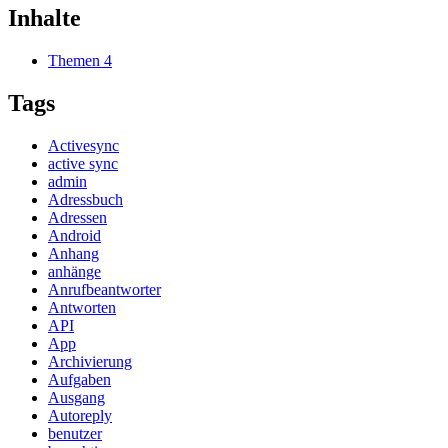
Inhalte
Themen
4
Tags
Activesync
active sync
admin
Adressbuch
Adressen
Android
Anhang
anhänge
Anrufbeantworter
Antworten
API
App
Archivierung
Aufgaben
Ausgang
Autoreply
benutzer