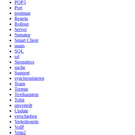
POP3
Port
postman
Regeln
Rollout
Server
Signatur
Smart Client
spam
SQL
ssl
Strongbox
suche
Support
synchronisieren
Team
Termin
Textbaustein
Tobit
unverteilt
Update
verschieben
Verteilregeln
VoIP
Voip2