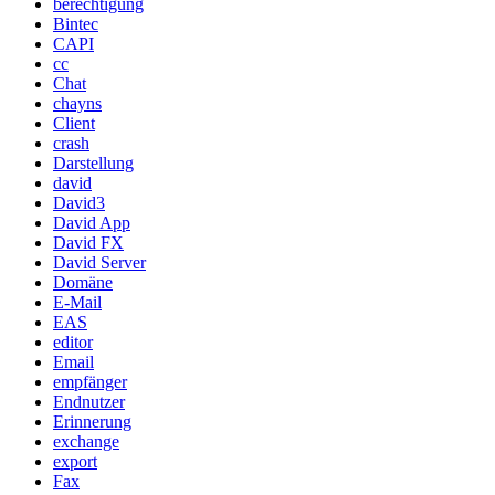
berechtigung
Bintec
CAPI
cc
Chat
chayns
Client
crash
Darstellung
david
David3
David App
David FX
David Server
Domäne
E-Mail
EAS
editor
Email
empfänger
Endnutzer
Erinnerung
exchange
export
Fax