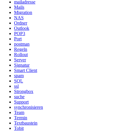
mailadresse
Mails
Migration
NAS
Ordner
Outlook
POP3
Port
postman
Regeln
Rollout
Server
Signatur
Smart Client
spam
SQL
ssl
Strongbox
suche
Support
synchronisieren
Team
Termin
Textbaustein
Tobit