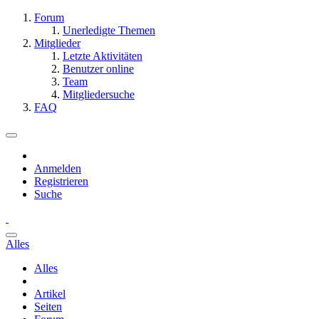
Forum
Unerledigte Themen
Mitglieder
Letzte Aktivitäten
Benutzer online
Team
Mitgliedersuche
FAQ
Anmelden
Registrieren
Suche
Alles
Alles
Artikel
Seiten