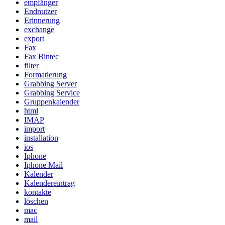
empfänger
Endnutzer
Erinnerung
exchange
export
Fax
Fax Bintec
filter
Formatierung
Grabbing Server
Grabbing Service
Gruppenkalender
html
IMAP
import
installation
ios
Iphone
Iphone Mail
Kalender
Kalendereintrag
kontakte
löschen
mac
mail