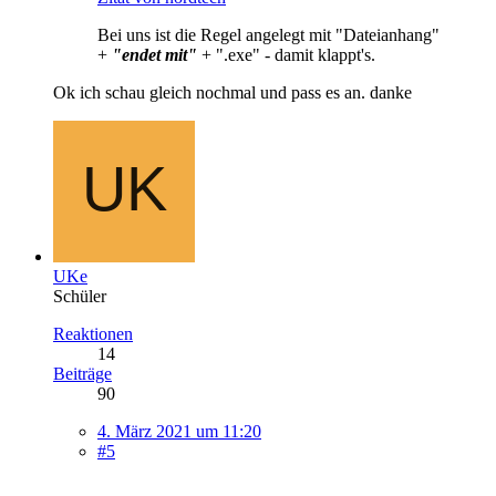
Bei uns ist die Regel angelegt mit "Dateianhang"
+
"endet mit"
+ ".exe" - damit klappt's.
Ok ich schau gleich nochmal und pass es an. danke
UKe
Schüler
Reaktionen
14
Beiträge
90
4. März 2021 um 11:20
#5