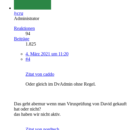
lycra
Administrator
Reaktionen
94
Beiträge
1.825
4. März 2021 um 11:20
#4
Zitat von caddo
Oder gleich im DvAdmin ohne Regel.
Das geht abernur wenn man Virusprüfung von David gekauft
hat oder nicht?
das haben wir nicht aktiv.
Zitat von nordtech