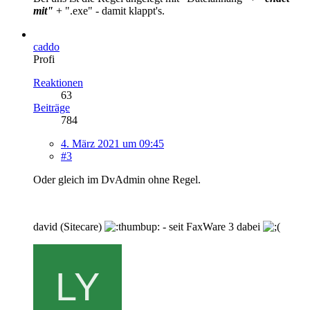
mit"
+ ".exe" - damit klappt's.
caddo
Profi
Reaktionen
63
Beiträge
784
4. März 2021 um 09:45
#3
Oder gleich im DvAdmin ohne Regel.
david (Sitecare)
- seit FaxWare 3 dabei