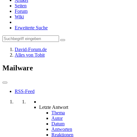
Artikel
Seiten
Forum
Wiki
Erweiterte Suche
David-Forum.de
Alles von Tobit
Mailware
RSS-Feed
Letzte Antwort
Thema
Autor
Datum
Antworten
Reaktionen