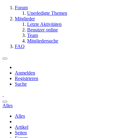
Forum
Unerledigte Themen
Mitglieder
Letzte Aktivitäten
Benutzer online
Team
Mitgliedersuche
FAQ
Anmelden
Registrieren
Suche
Alles
Alles
Artikel
Seiten