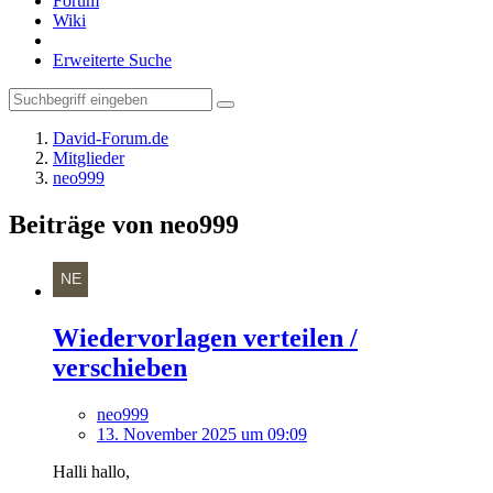
Forum
Wiki
Erweiterte Suche
David-Forum.de
Mitglieder
neo999
Beiträge von neo999
Wiedervorlagen verteilen /
verschieben
neo999
13. November 2025 um 09:09
Halli hallo,