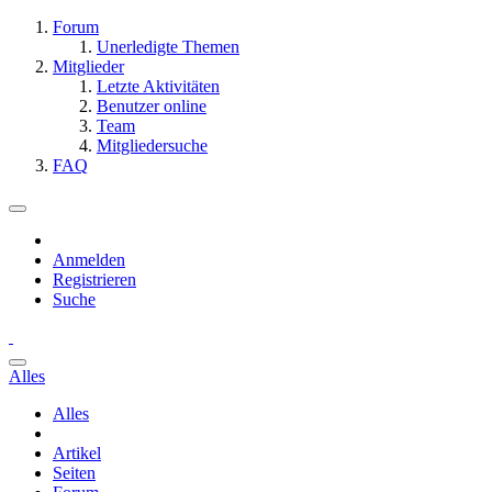
Forum
Unerledigte Themen
Mitglieder
Letzte Aktivitäten
Benutzer online
Team
Mitgliedersuche
FAQ
Anmelden
Registrieren
Suche
Alles
Alles
Artikel
Seiten