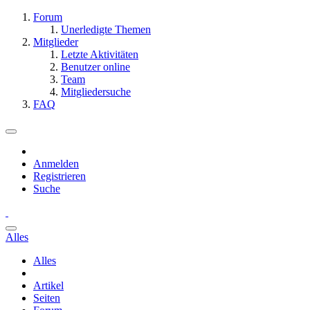
Forum
Unerledigte Themen
Mitglieder
Letzte Aktivitäten
Benutzer online
Team
Mitgliedersuche
FAQ
Anmelden
Registrieren
Suche
Alles
Alles
Artikel
Seiten