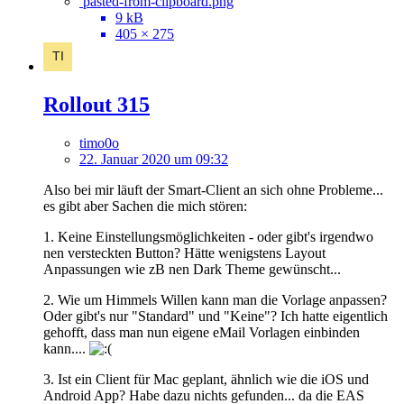
pasted-from-clipboard.png
9 kB
405 × 275
Rollout 315
timo0o
22. Januar 2020 um 09:32
Also bei mir läuft der Smart-Client an sich ohne Probleme...
es gibt aber Sachen die mich stören:
1. Keine Einstellungsmöglichkeiten - oder gibt's irgendwo
nen versteckten Button? Hätte wenigstens Layout
Anpassungen wie zB nen Dark Theme gewünscht...
2. Wie um Himmels Willen kann man die Vorlage anpassen?
Oder gibt's nur "Standard" und "Keine"? Ich hatte eigentlich
gehofft, dass man nun eigene eMail Vorlagen einbinden
kann....
3. Ist ein Client für Mac geplant, ähnlich wie die iOS und
Android App? Habe dazu nichts gefunden... da die EAS