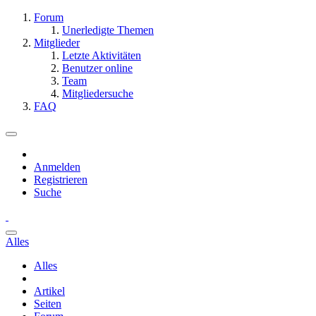
Forum
Unerledigte Themen
Mitglieder
Letzte Aktivitäten
Benutzer online
Team
Mitgliedersuche
FAQ
Anmelden
Registrieren
Suche
Alles
Alles
Artikel
Seiten