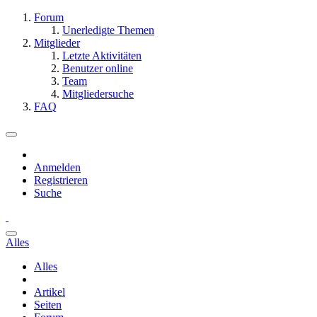
Forum
Unerledigte Themen
Mitglieder
Letzte Aktivitäten
Benutzer online
Team
Mitgliedersuche
FAQ
Anmelden
Registrieren
Suche
Alles
Alles
Artikel
Seiten