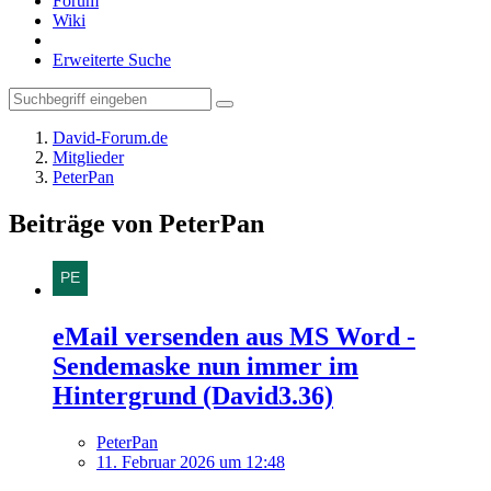
Forum
Wiki
Erweiterte Suche
David-Forum.de
Mitglieder
PeterPan
Beiträge von PeterPan
eMail versenden aus MS Word -
Sendemaske nun immer im
Hintergrund (David3.36)
PeterPan
11. Februar 2026 um 12:48