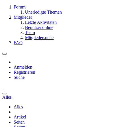
Forum
Unerledigte Themen
Mitglieder
Letzte Aktivitäten
Benutzer online
Team
Mitgliedersuche
FAQ
Anmelden
Registrieren
Suche
Alles
Alles
Artikel
Seiten