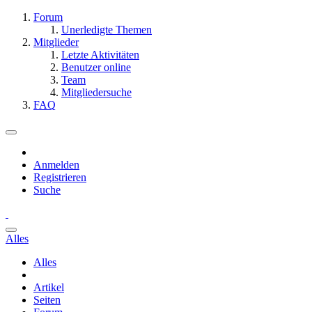
Forum
Unerledigte Themen
Mitglieder
Letzte Aktivitäten
Benutzer online
Team
Mitgliedersuche
FAQ
Anmelden
Registrieren
Suche
Alles
Alles
Artikel
Seiten