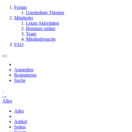
Forum
Unerledigte Themen
Mitglieder
Letzte Aktivitäten
Benutzer online
Team
Mitgliedersuche
FAQ
Anmelden
Registrieren
Suche
Alles
Alles
Artikel
Seiten