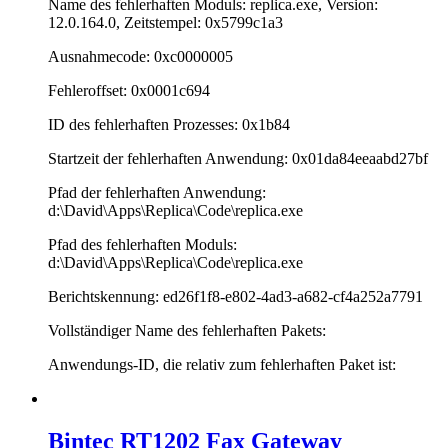
Name des fehlerhaften Moduls: replica.exe, Version:
12.0.164.0, Zeitstempel: 0x5799c1a3
Ausnahmecode: 0xc0000005
Fehleroffset: 0x0001c694
ID des fehlerhaften Prozesses: 0x1b84
Startzeit der fehlerhaften Anwendung: 0x01da84eeaabd27bf
Pfad der fehlerhaften Anwendung:
d:\David\Apps\Replica\Code\replica.exe
Pfad des fehlerhaften Moduls:
d:\David\Apps\Replica\Code\replica.exe
Berichtskennung: ed26f1f8-e802-4ad3-a682-cf4a252a7791
Vollständiger Name des fehlerhaften Pakets:
Anwendungs-ID, die relativ zum fehlerhaften Paket ist:
Bintec RT1202 Fax Gateway