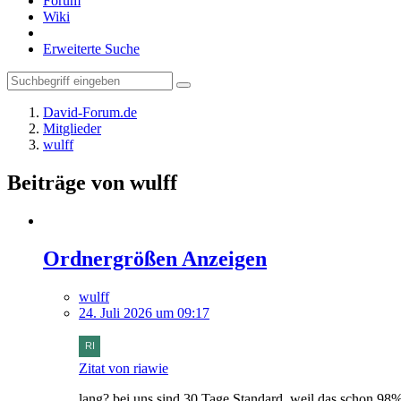
Forum
Wiki
Erweiterte Suche
David-Forum.de
Mitglieder
wulff
Beiträge von wulff
Ordnergrößen Anzeigen
wulff
24. Juli 2026 um 09:17
Zitat von riawie
lang? bei uns sind 30 Tage Standard, weil das schon 98%