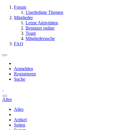
Forum
Unerledigte Themen
Mitglieder
Letzte Aktivitäten
Benutzer online
Team
Mitgliedersuche
FAQ
Anmelden
Registrieren
Suche
Alles
Alles
Artikel
Seiten