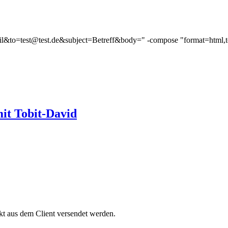
ail&to=test@test.de&subject=Betreff&body=" -compose "format=html,to
it Tobit-David
kt aus dem Client versendet werden.