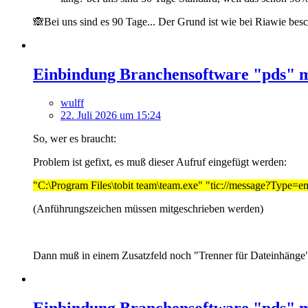
🙈Bei uns sind es 90 Tage... Der Grund ist wie bei Riawie beschr
Einbindung Branchensoftware "pds" m
wulff
22. Juli 2026 um 15:24
So, wer es braucht:
Problem ist gefixt, es muß dieser Aufruf eingefügt werden:
"C:\Program Files\tobit team\team.exe" "tic://message?T
(Anführungszeichen müssen mitgeschrieben werden)
Dann muß in einem Zusatzfeld noch "Trenner für Dateinhänge