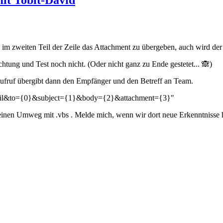
it Tobit-David
 im zweiten Teil der Zeile das Attachment zu übergeben, auch wird der
richtung und Test noch nicht. (Oder nicht ganz zu Ende gestetet... 🙈)
Aufruf übergibt dann den Empfänger und den Betreff an Team.
=email&to={0}&subject={1}&body={2}&attachment={3}"
 einen Umweg mit .vbs . Melde mich, wenn wir dort neue Erkenntnisse