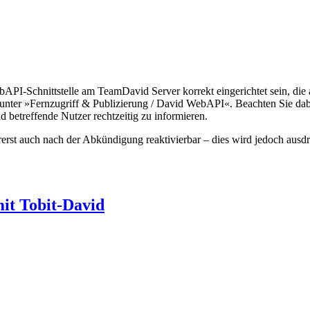
bAPI-Schnittstelle am TeamDavid Server korrekt eingerichtet sein, di
r unter »Fernzugriff & Publizierung / David WebAPI«. Beachten Sie da
 betreffende Nutzer rechtzeitig zu informieren.
rerst auch nach der Abkündigung reaktivierbar – dies wird jedoch ausd
it Tobit-David