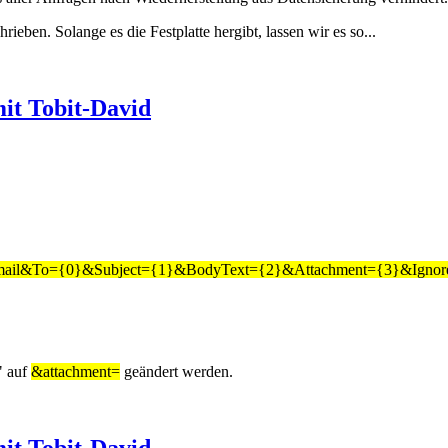
ieben. Solange es die Festplatte hergibt, lassen wir es so...
it Tobit-David
ype=email&To={0}&Subject={1}&BodyText={2}&Attachment={3}&Ignor
" auf
&attachment=
geändert werden.