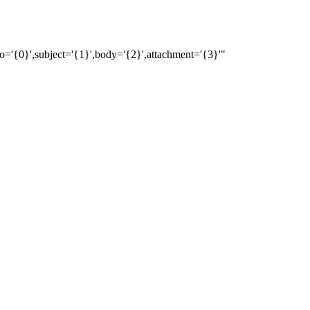
='{0}',subject='{1}',body='{2}',attachment='{3}'"