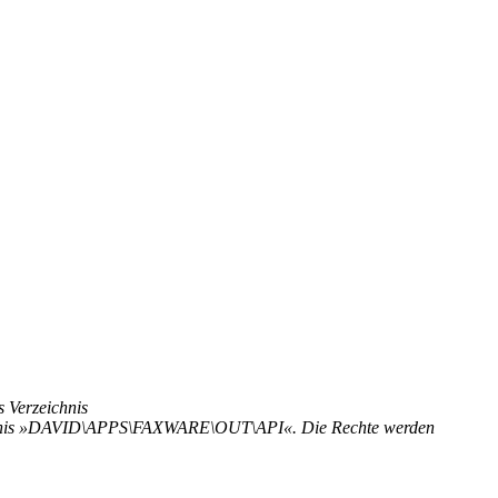
 Verzeichnis
is »DAVID\APPS\FAXWARE\OUT\API«. Die Rechte werden