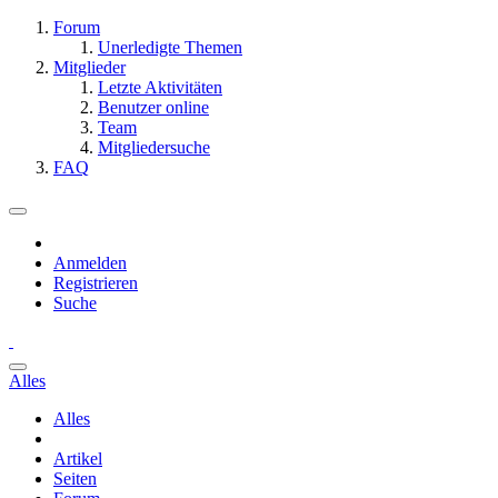
Forum
Unerledigte Themen
Mitglieder
Letzte Aktivitäten
Benutzer online
Team
Mitgliedersuche
FAQ
Anmelden
Registrieren
Suche
Alles
Alles
Artikel
Seiten