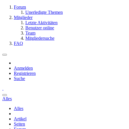
Forum
Unerledigte Themen
Mitglieder
Letzte Aktivitäten
Benutzer online
Team
Mitgliedersuche
FAQ
Anmelden
Registrieren
Suche
Alles
Alles
Artikel
Seiten