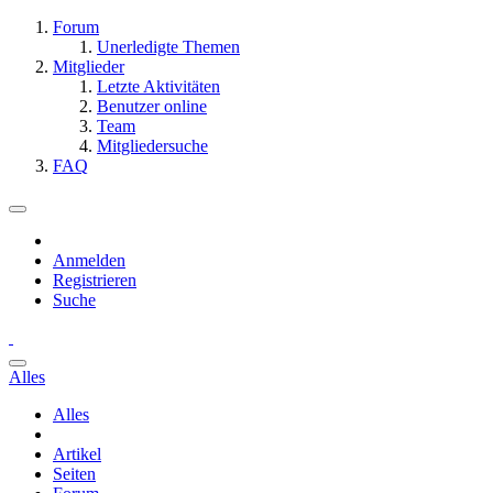
Forum
Unerledigte Themen
Mitglieder
Letzte Aktivitäten
Benutzer online
Team
Mitgliedersuche
FAQ
Anmelden
Registrieren
Suche
Alles
Alles
Artikel
Seiten