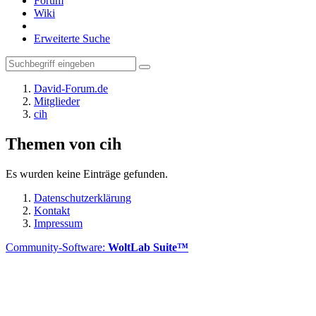
Forum
Wiki
Erweiterte Suche
David-Forum.de
Mitglieder
cih
Themen von cih
Es wurden keine Einträge gefunden.
Datenschutzerklärung
Kontakt
Impressum
Community-Software:
WoltLab Suite™