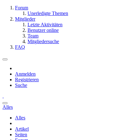
Forum
Unerledigte Themen
Mitglieder
Letzte Aktivitäten
Benutzer online
Team
Mitgliedersuche
FAQ
Anmelden
Registrieren
Suche
Alles
Alles
Artikel
Seiten