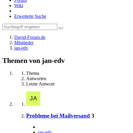
Forum
Wiki
Erweiterte Suche
David-Forum.de
Mitglieder
jan-edv
Themen von jan-edv
Thema
Antworten
Letzte Antwort
Probleme bei Mailversand
3
jan-edv