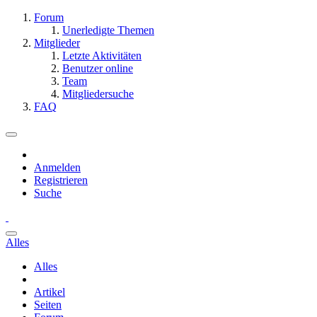
Forum
Unerledigte Themen
Mitglieder
Letzte Aktivitäten
Benutzer online
Team
Mitgliedersuche
FAQ
Anmelden
Registrieren
Suche
Alles
Alles
Artikel
Seiten