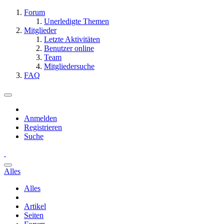
Forum
Unerledigte Themen
Mitglieder
Letzte Aktivitäten
Benutzer online
Team
Mitgliedersuche
FAQ
Anmelden
Registrieren
Suche
Alles
Alles
Artikel
Seiten