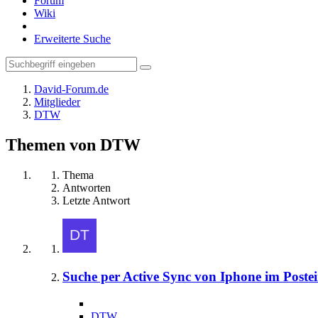
Forum
Wiki
Erweiterte Suche
David-Forum.de
Mitglieder
DTW
Themen von DTW
Thema
Antworten
Letzte Antwort
Suche per Active Sync von Iphone im Poste
DTW