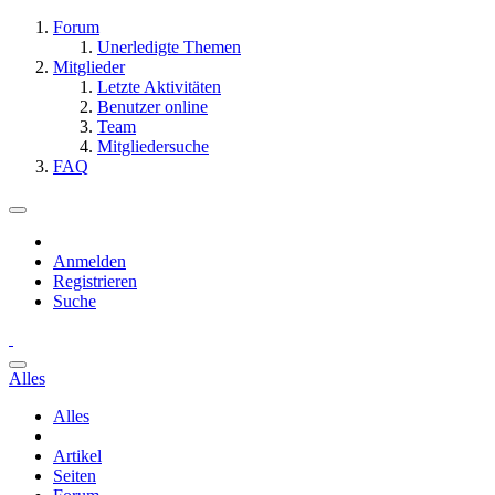
Forum
Unerledigte Themen
Mitglieder
Letzte Aktivitäten
Benutzer online
Team
Mitgliedersuche
FAQ
Anmelden
Registrieren
Suche
Alles
Alles
Artikel
Seiten