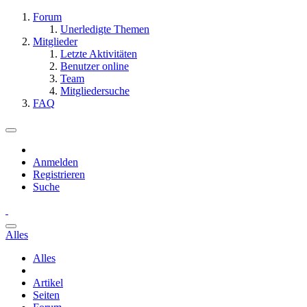
Forum
Unerledigte Themen
Mitglieder
Letzte Aktivitäten
Benutzer online
Team
Mitgliedersuche
FAQ
Anmelden
Registrieren
Suche
Alles
Alles
Artikel
Seiten