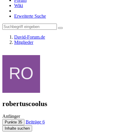
Forum
Wiki
Erweiterte Suche
David-Forum.de
Mitglieder
robertuscoolus
Anfänger
Beiträge
6
Punkte
35
Inhalte suchen