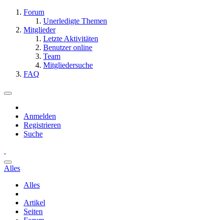
Forum
Unerledigte Themen
Mitglieder
Letzte Aktivitäten
Benutzer online
Team
Mitgliedersuche
FAQ
Anmelden
Registrieren
Suche
Alles
Alles
Artikel
Seiten