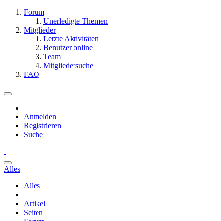
Forum
Unerledigte Themen
Mitglieder
Letzte Aktivitäten
Benutzer online
Team
Mitgliedersuche
FAQ
Anmelden
Registrieren
Suche
Alles
Alles
Artikel
Seiten