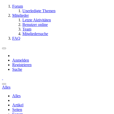
Forum
Unerledigte Themen
Mitglieder
Letzte Aktivitäten
Benutzer online
Team
Mitgliedersuche
FAQ
Anmelden
Registrieren
Suche
Alles
Alles
Artikel
Seiten