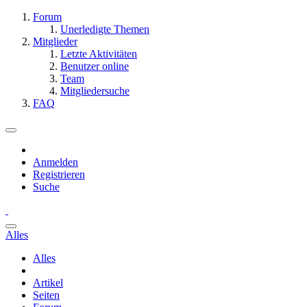
Forum
Unerledigte Themen
Mitglieder
Letzte Aktivitäten
Benutzer online
Team
Mitgliedersuche
FAQ
Anmelden
Registrieren
Suche
Alles
Alles
Artikel
Seiten