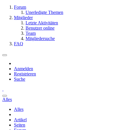
Forum
Unerledigte Themen
Mitglieder
Letzte Aktivitäten
Benutzer online
Team
Mitgliedersuche
FAQ
Anmelden
Registrieren
Suche
Alles
Alles
Artikel
Seiten