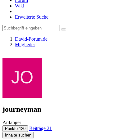
Forum
Wiki
Erweiterte Suche
David-Forum.de
Mitglieder
journeyman
Anfänger
Beiträge
21
Punkte
120
Inhalte suchen