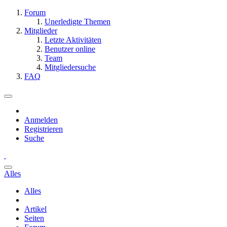
Forum
Unerledigte Themen
Mitglieder
Letzte Aktivitäten
Benutzer online
Team
Mitgliedersuche
FAQ
Anmelden
Registrieren
Suche
Alles
Alles
Artikel
Seiten