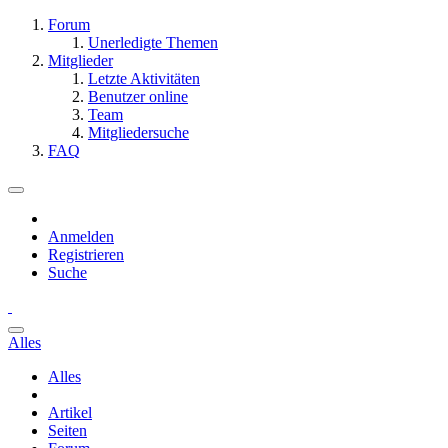
Forum
Unerledigte Themen
Mitglieder
Letzte Aktivitäten
Benutzer online
Team
Mitgliedersuche
FAQ
Anmelden
Registrieren
Suche
Alles
Alles
Artikel
Seiten