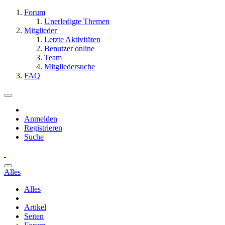
Forum
Unerledigte Themen
Mitglieder
Letzte Aktivitäten
Benutzer online
Team
Mitgliedersuche
FAQ
Anmelden
Registrieren
Suche
Alles
Alles
Artikel
Seiten