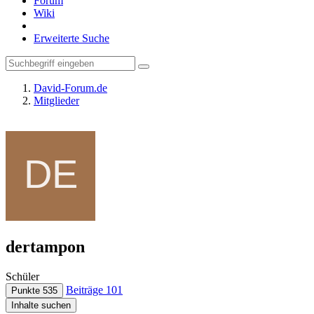
Forum
Wiki
Erweiterte Suche
David-Forum.de
Mitglieder
dertampon
Schüler
Beiträge
101
Punkte
535
Inhalte suchen