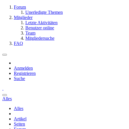
Forum
Unerledigte Themen
Mitglieder
Letzte Aktivitäten
Benutzer online
Team
Mitgliedersuche
FAQ
Anmelden
Registrieren
Suche
Alles
Alles
Artikel
Seiten