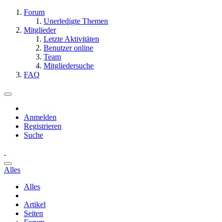
Forum
Unerledigte Themen
Mitglieder
Letzte Aktivitäten
Benutzer online
Team
Mitgliedersuche
FAQ
Anmelden
Registrieren
Suche
Alles
Alles
Artikel
Seiten