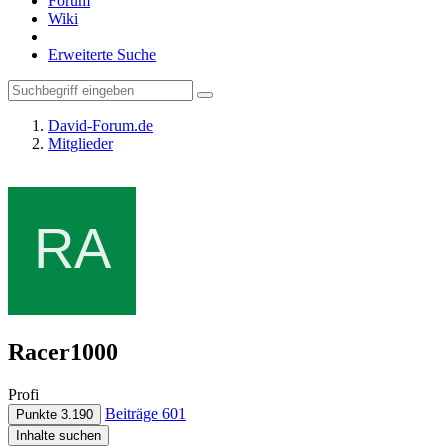
Forum
Wiki
Erweiterte Suche
David-Forum.de
Mitglieder
Racer1000
Profi
Beiträge
601
Punkte
3.190
Inhalte suchen