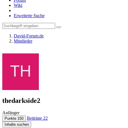
Forum
Wiki
Erweiterte Suche
David-Forum.de
Mitglieder
thedarkside2
Anfänger
Beiträge
22
Punkte
150
Inhalte suchen