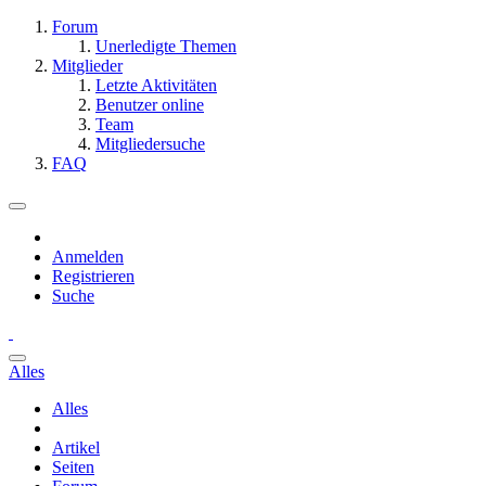
Forum
Unerledigte Themen
Mitglieder
Letzte Aktivitäten
Benutzer online
Team
Mitgliedersuche
FAQ
Anmelden
Registrieren
Suche
Alles
Alles
Artikel
Seiten