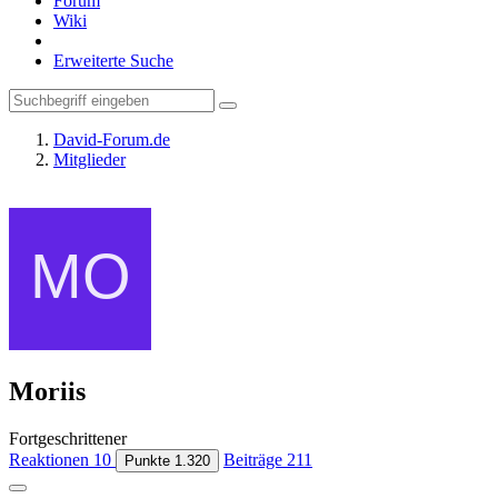
Forum
Wiki
Erweiterte Suche
David-Forum.de
Mitglieder
Moriis
Fortgeschrittener
Reaktionen
10
Beiträge
211
Punkte
1.320