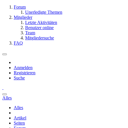
Forum
Unerledigte Themen
Mitglieder
Letzte Aktivitäten
Benutzer online
Team
Mitgliedersuche
FAQ
Anmelden
Registrieren
Suche
Alles
Alles
Artikel
Seiten